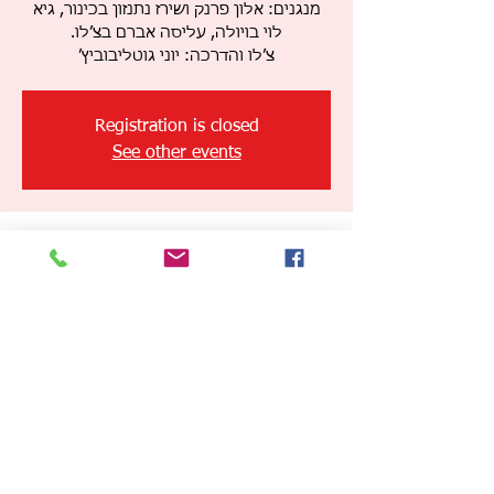
מנגנים: אלון פרנק ושירז נתנזון בכינור, גיא
​צ׳לו והדרכה: יוני גוטליבוביץ׳
Registration is closed
See other events
זמן ומיקום
17 באוג׳ 2023, 19:00 – 21:00
Sasa, Sasa, Israel
שיתוף