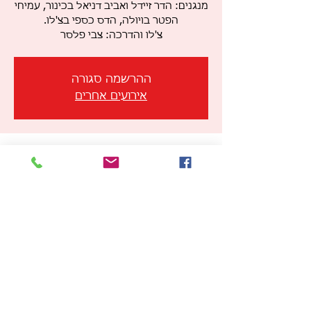
מנגנים: הדר זיידל ואביב דניאל בכינור, עמיחי
צ'לו והדרכה: צבי פלסר
ההרשמה סגורה
אירועים אחרים
זמן ומיקום
31 במאי 2023, 19:00 – 23:00
תל אביב-יפו, הזרם 5, תל אביב-יפו, ישראל
שיתוף