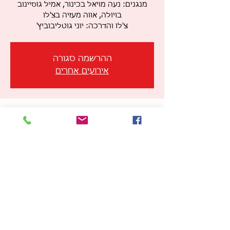
מנגנים: נעה מויאל בכינור, אמיל גוסיינוב
צ'לו והדרכה: יוני גוטליבוביץ'
ההרשמה סגורה
אירועים אחרים
זמן ומיקום
05 במרץ 2026, 19:30 – 20:30
גלריה גורדון, הזרם 5, תל אביב-יפו, ישראל
שיתוף