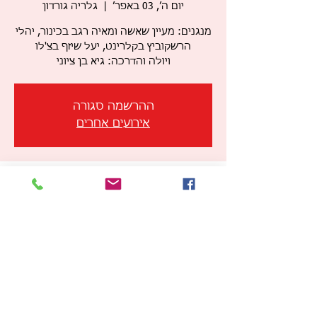
יום ה׳, 03 באפר׳
  |  
גלריה גורדון
מנגנים: מעיין שאשה ומאיה רגב בכינור, יהלי
ויולה והדרכה: גיא בן ציוני
ההרשמה סגורה
אירועים אחרים
זמן ומיקום
03 באפר׳ 2025, 19:30 – 20:30
גלריה גורדון, הזרם 5, תל אביב-יפו, ישראל
שיתוף