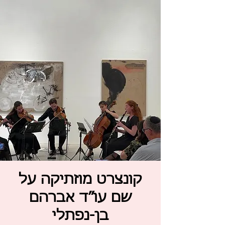
קונצרט מוזתיקה על
שם עו”ד אברהם
בן-נפתלי