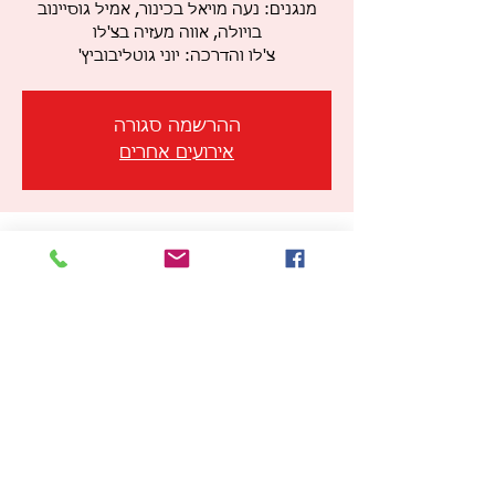
מנגנים: נעה מויאל בכינור, אמיל גוסיינוב
צ'לו והדרכה: יוני גוטליבוביץ'
ההרשמה סגורה
אירועים אחרים
זמן ומיקום
05 במרץ 2026, 19:30 – 20:30
גלריה גורדון, הזרם 5, תל אביב-יפו, ישראל
שיתוף